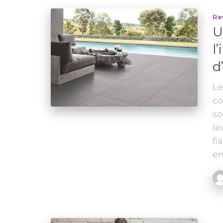
Re
U
l
d
‍L
co
so
le
fi
en