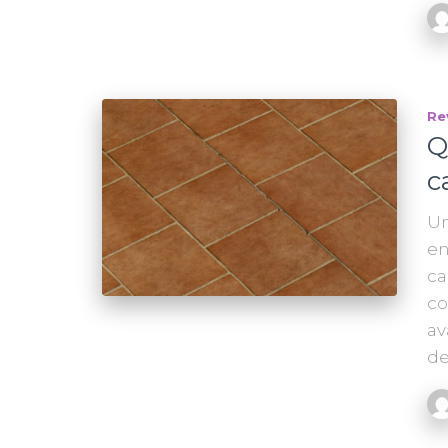
Re
Q
c
Un
en
ca
co
av
d