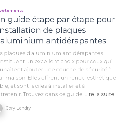
vêtements
n guide étape par étape pour
’installation de plaques
’aluminium antidérapantes
es plaques d’aluminium antidérapantes
nstituent un excellent choix pour ceux qui
uhaitent ajouter une couche de sécurité à
ur maison. Elles offrent un rendu esthétique
able, et sont faciles à installer et à
tretenir. Trouvez dans ce guide
Lire la suite
Cory Landry