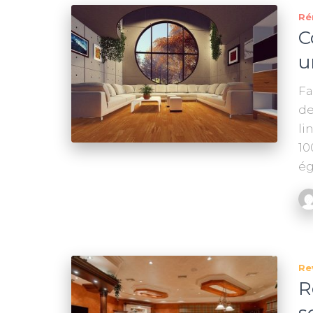
Ré
C
u
Fa
de
li
10
ég
Re
R