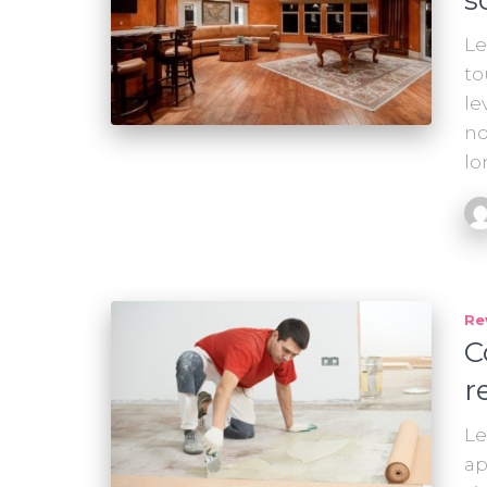
s
Le
to
le
no
lo
Re
C
r
Le
ap