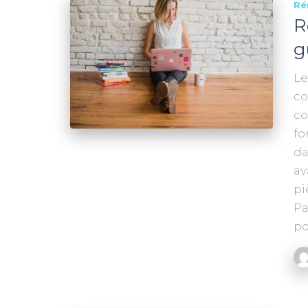
Ré
R
g
Le
co
co
fo
da
av
pi
Pa
po