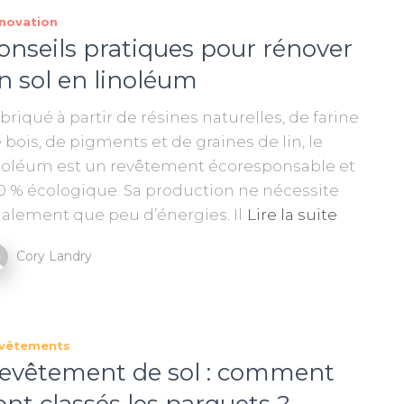
novation
onseils pratiques pour rénover
n sol en linoléum
briqué à partir de résines naturelles, de farine
 bois, de pigments et de graines de lin, le
noléum est un revêtement écoresponsable et
0 % écologique. Sa production ne nécessite
alement que peu d’énergies. Il
Lire la suite
Cory Landry
vêtements
evêtement de sol : comment