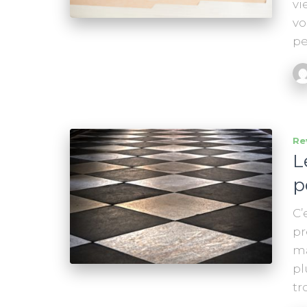
vi
vo
pe
Re
L
p
C’
pr
ma
pl
tr