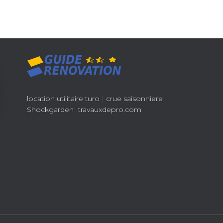
location utilitaire turo
|
crue saisonniere
|
Shockgarden
|
travauxdepro.com