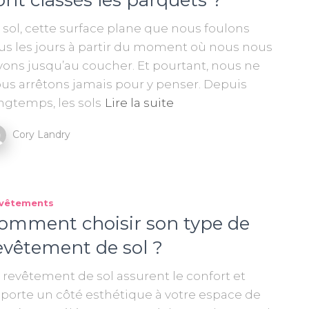
ont classés les parquets ?
 sol, cette surface plane que nous foulons
us les jours à partir du moment où nous nous
vons jusqu’au coucher. Et pourtant, nous ne
us arrêtons jamais pour y penser. Depuis
ngtemps, les sols
Lire la suite
Cory Landry
vêtements
omment choisir son type de
evêtement de sol ?
 revêtement de sol assurent le confort et
porte un côté esthétique à votre espace de