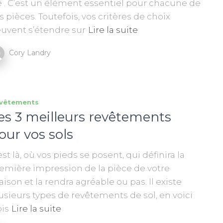
e . C’est un élément essentiel pour chacune de
s pièces. Toutefois, vos critères de choix
uvent s’étendre sur
Lire la suite
Cory Landry
vêtements
es 3 meilleurs revêtements
our vos sols
est là, où vos pieds se posent, qui définira la
emière impression de la pièce de votre
ison et la rendra agréable ou pas. Il existe
usieurs types de revêtements de sol, en voici
ois
Lire la suite