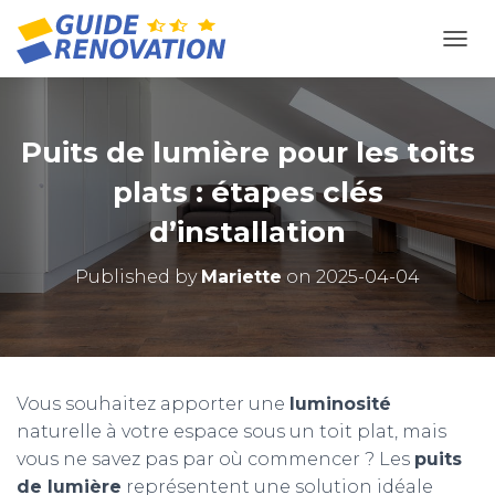
OUVR
Puits de lumière pour les toits
plats : étapes clés
d’installation
Published by
Mariette
on
2025-04-04
Vous souhaitez apporter une
luminosité
naturelle à votre espace sous un toit plat, mais
vous ne savez pas par où commencer ? Les
puits
de lumière
représentent une solution idéale