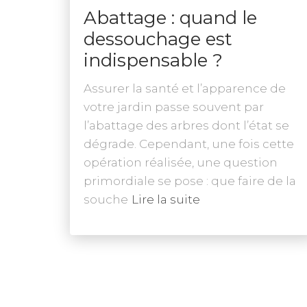
Abattage : quand le
dessouchage est
indispensable ?
Assurer la santé et l’apparence de
votre jardin passe souvent par
l’abattage des arbres dont l’état se
dégrade. Cependant, une fois cette
opération réalisée, une question
primordiale se pose : que faire de la
souche
Lire la suite