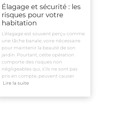
Élagage et sécurité : les
risques pour votre
habitation
L’élagage est souvent perçu comme
une tâche banale, voire nécessaire
pour maintenir la beauté de son
jardin. Pourtant, cette opération
comporte des risques non
négligeables qui, s’ils ne sont pas
pris en compte, peuvent causer
Lire la suite