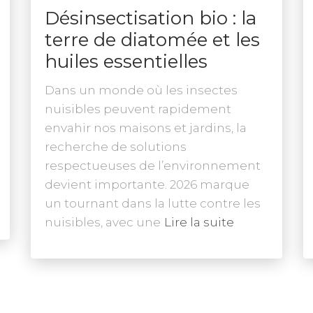
Désinsectisation bio : la
terre de diatomée et les
huiles essentielles
Dans un monde où les insectes
nuisibles peuvent rapidement
envahir nos maisons et jardins, la
recherche de solutions
respectueuses de l’environnement
devient importante. 2026 marque
un tournant dans la lutte contre les
nuisibles, avec une
Lire la suite