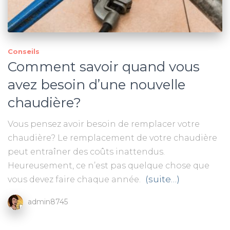
Conseils
Comment savoir quand vous
avez besoin d’une nouvelle
chaudière?
Vous pensez avoir besoin de remplacer votre
chaudière? Le remplacement de votre chaudière
peut entraîner des coûts inattendus.
Heureusement, ce n’est pas quelque chose que
(suite…)
vous devez faire chaque année.
admin8745