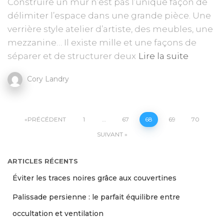
Construire un mur n’est pas l’unique façon de
délimiter l’espace dans une grande pièce. Une
verrière style atelier d’artiste, des meubles, une
mezzanine… Il existe mille et une façons de
séparer et de structurer deux
Lire la suite
Cory Landry
Pagination
PRÉCÉDENT
1
…
67
68
69
70
SUIVANT
des
ARTICLES RÉCENTS
publications
Éviter les traces noires grâce aux couvertines
Palissade persienne : le parfait équilibre entre
occultation et ventilation