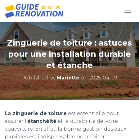
OUVR
Zinguerie de toiture : astuces
pour une installation durable
et étanche
Published by
Mariette
on
2025-04-03
La zinguerie de toiture
est essentielle pour
assurer l’
étanchéité
et la durabilité de votre
couverture. En effet, la bonne gestion des eaux
pluviales est indispensable pour éviter