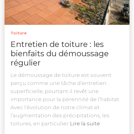
Toiture
Entretien de toiture : les
bienfaits du démoussage
régulier
Le démoussage de toiture est souvent
perçu comme une tâche d’entretien
superficielle, pourtant il revêt une
importance pour la pérennité de l’habitat.
Avec l’évolution de notre climat et
l’augmentation des précipitations, les
toitures, en particulier
Lire la suite