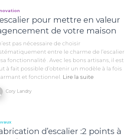
novation
’escalier pour mettre en valeur
’agencement de votre maison
 n’est pas nécessaire de choisir
stématiquement entre le charme de l’escalier
 sa fonctionnalité . Avec les bons artisans, il est
ut à fait possible d’obtenir un modèle à la fois
armant et fonctionnel.
Lire la suite
Cory Landry
avaux
abrication d’escalier :2 points à