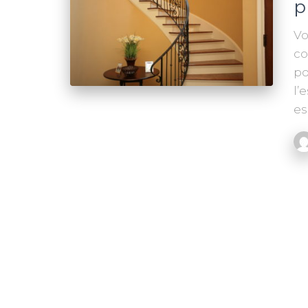
p
Vo
co
po
l’
es