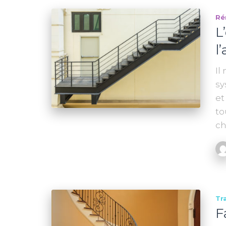
Ré
L
l
Il
sy
et
to
ch
Tr
F