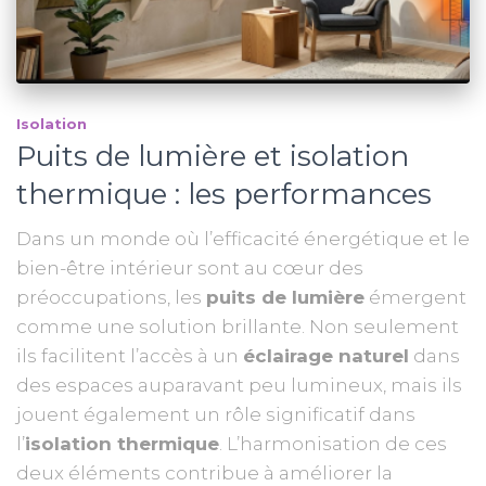
Isolation
Puits de lumière et isolation
thermique : les performances
Dans un monde où l’efficacité énergétique et le
bien-être intérieur sont au cœur des
préoccupations, les
puits de lumière
émergent
comme une solution brillante. Non seulement
ils facilitent l’accès à un
éclairage naturel
dans
des espaces auparavant peu lumineux, mais ils
jouent également un rôle significatif dans
l’
isolation thermique
. L’harmonisation de ces
deux éléments contribue à améliorer la