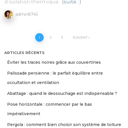
d’isolation thermique.
(suite…)
admin8745
Pagination
1
2
3
SUIVANT
des
ARTICLES RÉCENTS
Éviter les traces noires grâce aux couvertines
publications
Palissade persienne : le parfait équilibre entre
occultation et ventilation
Abattage : quand le dessouchage est indispensable ?
Pose horizontale : commencer par le bas
impérativement
Pergola : comment bien choisir son système de toiture