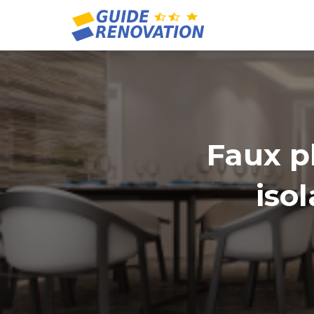
Faux p
iso