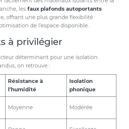
er facilement des matériaux isolants entre la
vanche, les
faux plafonds autoportants
 offrant une plus grande flexibilité
optimisation de l’espace disponible.
 à privilégier
acteur déterminant pour une isolation
andus, on retrouve :
Résistance à
Isolation
l’humidité
phonique
Moyenne
Modérée