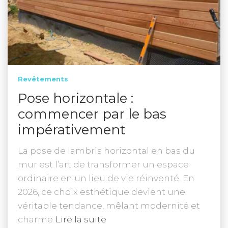
Revêtements
Pose horizontale :
commencer par le bas
impérativement
La pose de lambris horizontal en bas du
mur est l’art de transformer un espace
ordinaire en un lieu de vie réinventé. En
2026, ce choix esthétique devient une
véritable tendance, mêlant modernité et
charme
Lire la suite