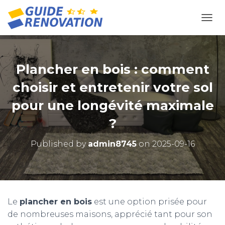
OUVR
Plancher en bois : comment
choisir et entretenir votre sol
pour une longévité maximale
?
Published by
admin8745
on
2025-09-16
Le
plancher en bois
est une option prisée pour
de nombreuses maisons, apprécié tant pour son