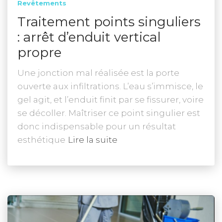
Revêtements
Traitement points singuliers
: arrêt d’enduit vertical
propre
Une jonction mal réalisée est la porte
ouverte aux infiltrations. L’eau s’immisce, le
gel agit, et l’enduit finit par se fissurer, voire
se décoller. Maîtriser ce point singulier est
donc indispensable pour un résultat
esthétique
Lire la suite