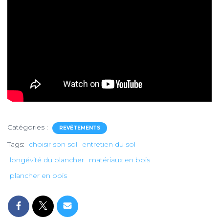
Catégories :
REVÊTEMENTS
Tags:
choisir son sol
entretien du sol
longévité du plancher
matériaux en bois
plancher en bois