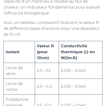
capacité d’un matériau à résister au flux de
chaleur, un indicateur fondamental pour évaluer
l’efficacité énergétique.
Voici un tableau comparatif illustrant la valeur R
de différents types d’isolants pour une épaisseur
de 10 cm :
Valeur R
Conductivité
Isolant
(pour
thermique (λ) en
10cm)
W/(m.K)
Laine de
2.5 – 3.5
0.035 – 0.040
verre
Laine de
3.0 – 4.0
0.033 – 0.040
roche
Polystyrène
expansé
3.5 – 5.0
0.033 – 0.040