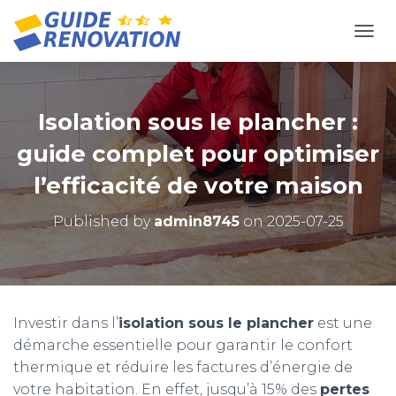
OUVR
Isolation sous le plancher :
guide complet pour optimiser
l’efficacité de votre maison
Published by
admin8745
on
2025-07-25
Investir dans l’
isolation sous le plancher
est une
démarche essentielle pour garantir le confort
thermique et réduire les factures d’énergie de
votre habitation. En effet, jusqu’à 15% des
pertes