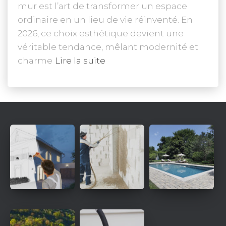
mur est l’art de transformer un espace
ordinaire en un lieu de vie réinventé. En
2026, ce choix esthétique devient une
véritable tendance, mêlant modernité et
charme
Lire la suite