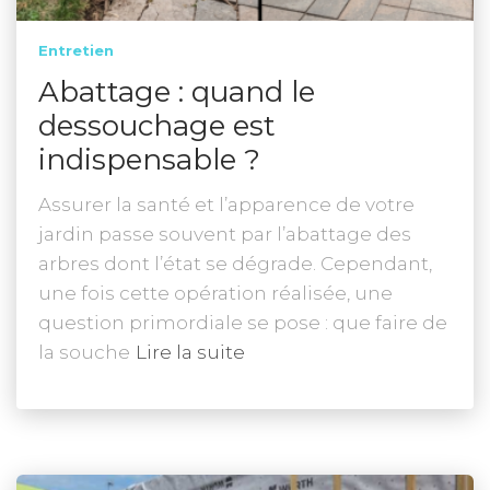
Entretien
Abattage : quand le
dessouchage est
indispensable ?
Assurer la santé et l’apparence de votre
jardin passe souvent par l’abattage des
arbres dont l’état se dégrade. Cependant,
une fois cette opération réalisée, une
question primordiale se pose : que faire de
la souche
Lire la suite