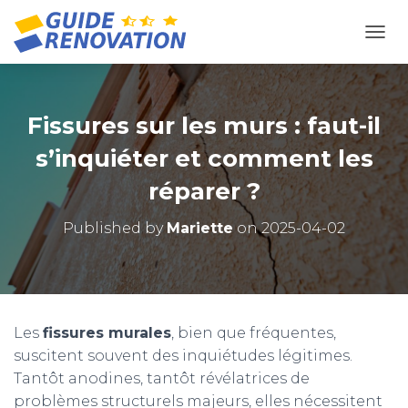
OUVR
Fissures sur les murs : faut-il
s’inquiéter et comment les
réparer ?
Published by
Mariette
on
2025-04-02
Les
fissures murales
, bien que fréquentes,
suscitent souvent des inquiétudes légitimes.
Tantôt anodines, tantôt révélatrices de
problèmes structurels majeurs, elles nécessitent