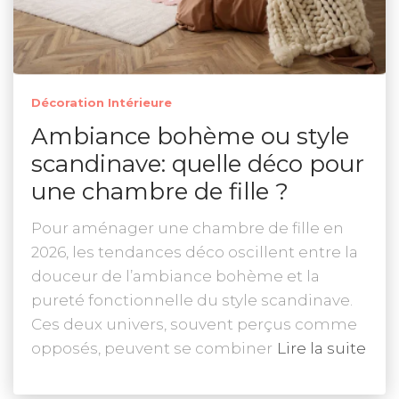
Décoration Intérieure
Ambiance bohème ou style
scandinave: quelle déco pour
une chambre de fille ?
Pour aménager une chambre de fille en
2026, les tendances déco oscillent entre la
douceur de l’ambiance bohème et la
pureté fonctionnelle du style scandinave.
Ces deux univers, souvent perçus comme
opposés, peuvent se combiner
Lire la suite