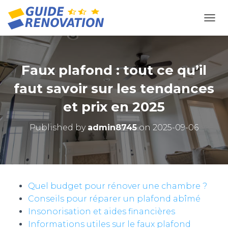
OUVR
Faux plafond : tout ce qu’il
faut savoir sur les tendances
et prix en 2025
Published by
admin8745
on
2025-09-06
Quel budget pour rénover une chambre ?
Conseils pour réparer un plafond abîmé
Insonorisation et aides financières
Informations utiles sur le faux plafond