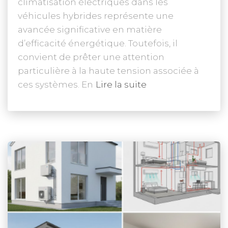
climatisation électriques dans les
véhicules hybrides représente une
avancée significative en matière
d’efficacité énergétique. Toutefois, il
convient de prêter une attention
particulière à la haute tension associée à
ces systèmes. En
Lire la suite