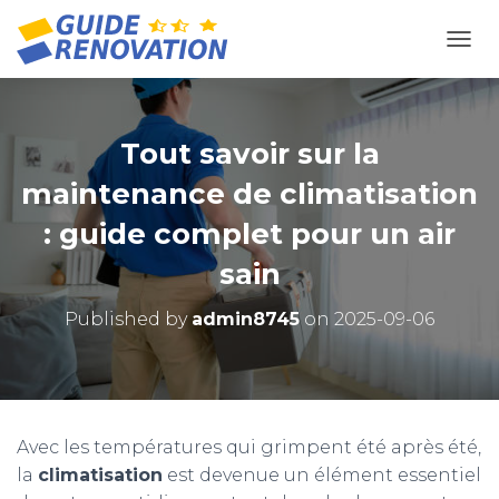
OUVR
Tout savoir sur la
maintenance de climatisation
: guide complet pour un air
sain
Published by
admin8745
on
2025-09-06
Avec les températures qui grimpent été après été,
la
climatisation
est devenue un élément essentiel