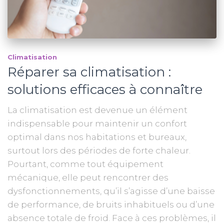
Climatisation
Réparer sa climatisation :
solutions efficaces à connaître
La climatisation est devenue un élément
indispensable pour maintenir un confort
optimal dans nos habitations et bureaux,
surtout lors des périodes de forte chaleur.
Pourtant, comme tout équipement
mécanique, elle peut rencontrer des
dysfonctionnements, qu’il s’agisse d’une baisse
de performance, de bruits inhabituels ou d’une
absence totale de froid. Face à ces problèmes, il