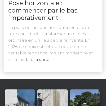
Pose horizontale :
commencer par le bas
impérativement
La pose de lambris horizontal en bas du
mur est l’art de transformer un espace
ordinaire en un lieu de vie réinventé. En
2026, ce choix esthétique devient une
véritable tendance, mêlant modernité et
charme
Lire la suite