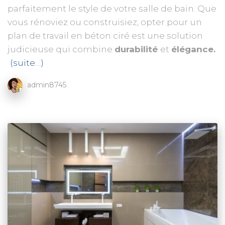
parfaitement le style de votre salle de bain. Que
vous rénoviez ou construisiez, opter pour un
plan de travail en béton ciré est une solution
judicieuse qui combine
durabilité
et
élégance.
(suite…)
admin8745