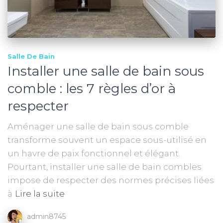
Salle De Bain
Installer une salle de bain sous
comble : les 7 règles d’or à
respecter
Aménager une salle de bain sous comble
transforme souvent un espace sous-utilisé en
un havre de paix fonctionnel et élégant.
Pourtant, installer une salle de bain combles
impose de respecter des normes précises liées
à
Lire la suite
admin8745