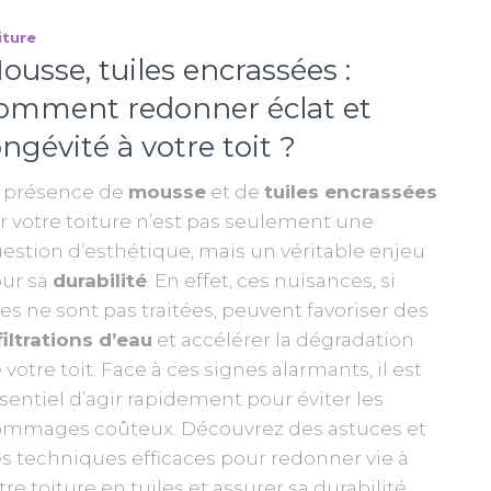
iture
ousse, tuiles encrassées :
omment redonner éclat et
ongévité à votre toit ?
 présence de
mousse
et de
tuiles encrassées
r votre toiture n’est pas seulement une
estion d’esthétique, mais un véritable enjeu
ur sa
durabilité
. En effet, ces nuisances, si
les ne sont pas traitées, peuvent favoriser des
filtrations d’eau
et accélérer la dégradation
 votre toit. Face à ces signes alarmants, il est
sentiel d’agir rapidement pour éviter les
mmages coûteux. Découvrez des astuces et
s techniques efficaces pour redonner vie à
tre toiture en tuiles et assurer sa durabilité.