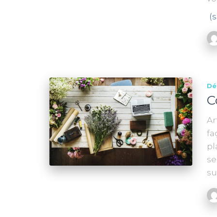
(
Dé
C
Ar
fa
pl
se
su