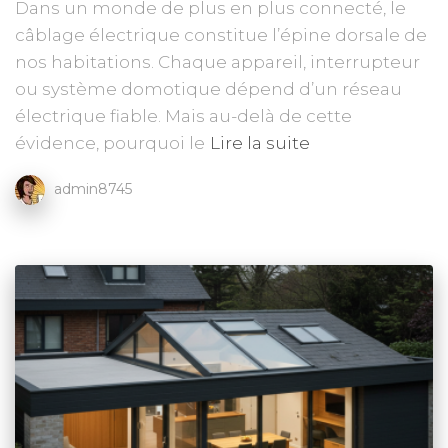
Dans un monde de plus en plus connecté, le
câblage électrique constitue l’épine dorsale de
nos habitations. Chaque appareil, interrupteur
ou système domotique dépend d’un réseau
électrique fiable. Mais au-delà de cette
évidence, pourquoi le
Lire la suite
admin8745