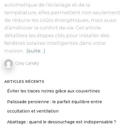
automatique de l’éclairage et de la
température, elles permettent non seulement
de réduire les coûts énergétiques, mais aussi
d’améliorer le confort de vie. Cet article
détaillera les étapes clés pour installer des
fenêtres solaires intelligentes dans votre
maison.
(suite…)
Cory Landry
ARTICLES RÉCENTS
Éviter les traces noires grâce aux couvertines
Palissade persienne : le parfait équilibre entre
occultation et ventilation
Abattage : quand le dessouchage est indispensable ?