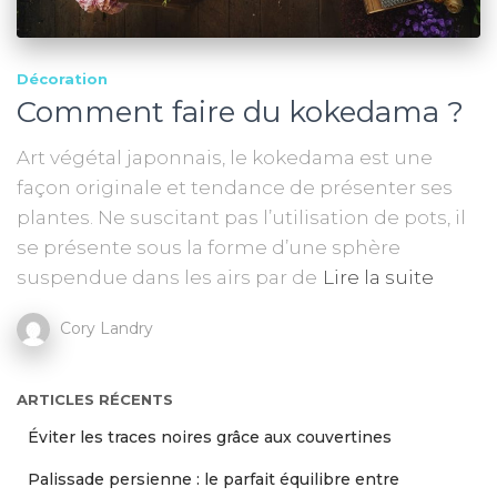
Décoration
Comment faire du kokedama ?
Art végétal japonnais, le kokedama est une
façon originale et tendance de présenter ses
plantes. Ne suscitant pas l’utilisation de pots, il
se présente sous la forme d’une sphère
suspendue dans les airs par de
Lire la suite
Cory Landry
ARTICLES RÉCENTS
Éviter les traces noires grâce aux couvertines
Palissade persienne : le parfait équilibre entre