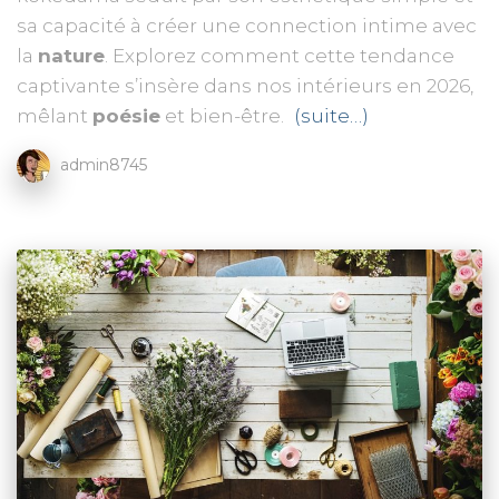
sa capacité à créer une connection intime avec
la
nature
. Explorez comment cette tendance
captivante s’insère dans nos intérieurs en 2026,
mêlant
poésie
et bien-être.
(suite…)
admin8745