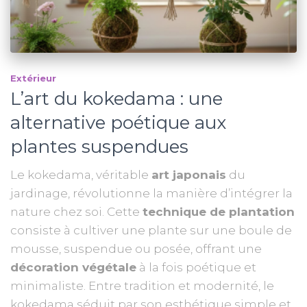
Extérieur
L’art du kokedama : une
alternative poétique aux
plantes suspendues
Le kokedama, véritable
art japonais
du
jardinage, révolutionne la manière d’intégrer la
nature chez soi. Cette
technique de plantation
consiste à cultiver une plante sur une boule de
mousse, suspendue ou posée, offrant une
décoration végétale
à la fois poétique et
minimaliste. Entre tradition et modernité, le
kokedama séduit par son esthétique simple et