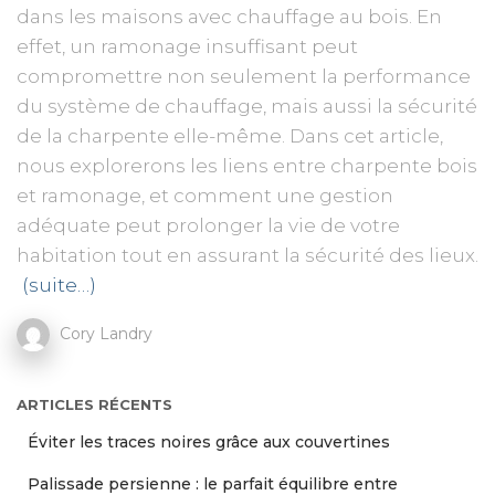
dans les maisons avec chauffage au bois. En
effet, un ramonage insuffisant peut
compromettre non seulement la performance
du système de chauffage, mais aussi la sécurité
de la charpente elle-même. Dans cet article,
nous explorerons les liens entre charpente bois
et ramonage, et comment une gestion
adéquate peut prolonger la vie de votre
habitation tout en assurant la sécurité des lieux.
(suite…)
Cory Landry
ARTICLES RÉCENTS
Éviter les traces noires grâce aux couvertines
Palissade persienne : le parfait équilibre entre