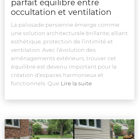
parfait équilibre entre
occultation et ventilation
La palissade persienne émerge comme
une solution architecturale brillante, alliant
esthétique, protection de l’intimité et
ventilation. Avec l’évolution des
aménagements extérieurs, trouver cet
équilibre est devenu important pour la
création d’espaces harmonieux et
fonctionnels. Que
Lire la suite