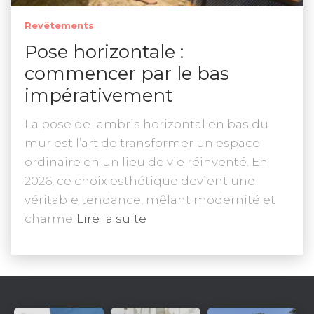
Revêtements
Pose horizontale :
commencer par le bas
impérativement
La pose de lambris horizontal en bas du
mur est l’art de transformer un espace
ordinaire en un lieu de vie réinventé. En
2026, ce choix esthétique devient une
véritable tendance, mêlant modernité et
charme
Lire la suite