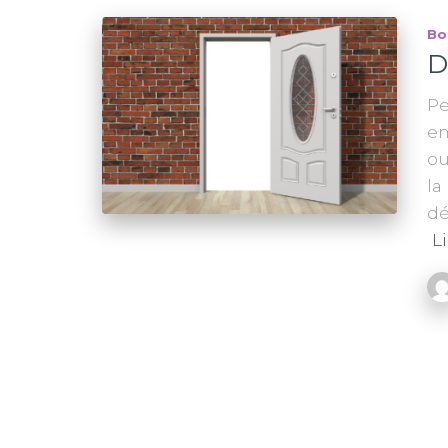
Bo
D
Pe
em
ou
la
dé
Li