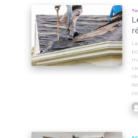
To
L
r
La
po
ma
ce
ré
le
co
Am