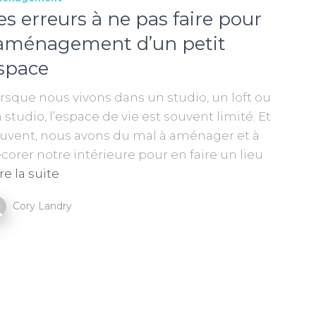
es erreurs à ne pas faire pour
’aménagement d’un petit
space
rsque nous vivons dans un studio, un loft ou
 studio, l’espace de vie est souvent limité. Et
uvent, nous avons du mal à aménager et à
corer notre intérieure pour en faire un lieu
re la suite
Cory Landry