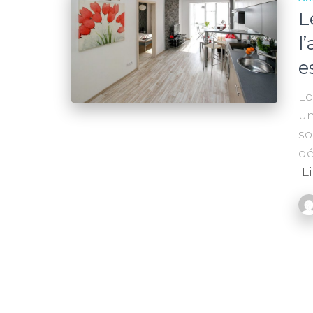
L
l
e
Lo
un
so
dé
Li