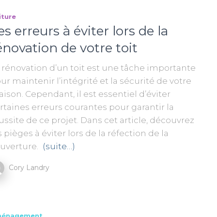
iture
es erreurs à éviter lors de la
énovation de votre toit
 rénovation d’un toit est une tâche importante
ur maintenir l’intégrité et la sécurité de votre
ison. Cependant, il est essentiel d’éviter
rtaines erreurs courantes pour garantir la
ussite de ce projet. Dans cet article, découvrez
s pièges à éviter lors de la réfection de la
uverture.
(suite…)
Cory Landry
énagement