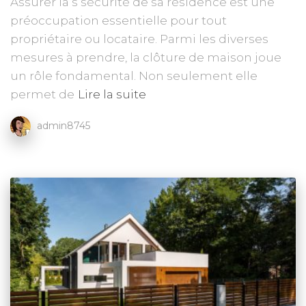
Assurer la s sécurité de sa résidence est une
préoccupation essentielle pour tout
propriétaire ou locataire. Parmi les diverses
mesures à prendre, la clôture de maison joue
un rôle fondamental. Non seulement elle
permet de
Lire la suite
admin8745