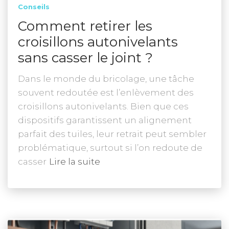
Conseils
Comment retirer les
croisillons autonivelants
sans casser le joint ?
Dans le monde du bricolage, une tâche
souvent redoutée est l’enlèvement des
croisillons autonivelants. Bien que ces
dispositifs garantissent un alignement
parfait des tuiles, leur retrait peut sembler
problématique, surtout si l’on redoute de
casser
Lire la suite