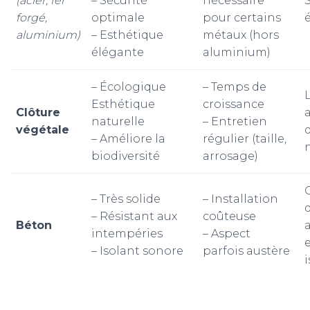
(acier, fer
– Sécurité
nécessaire
forgé,
optimale
pour certains
aluminium)
– Esthétique
métaux (hors
élégante
aluminium)
– Écologique
– Temps de
Esthétique
croissance
Clôture
naturelle
– Entretien
végétale
d
– Améliore la
régulier (taille,
biodiversité
arrosage)
– Très solide
– Installation
– Résistant aux
coûteuse
Béton
intempéries
– Aspect
– Isolant sonore
parfois austère