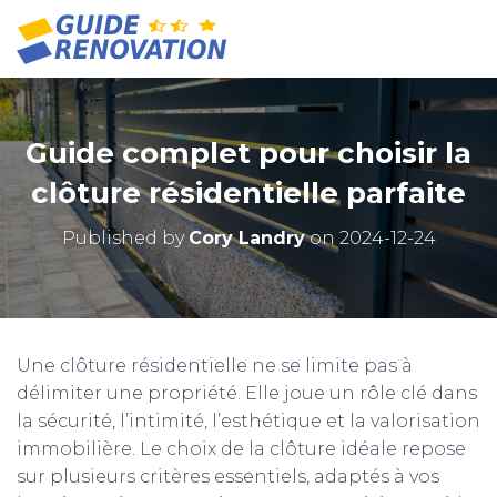
Guide complet pour choisir la
clôture résidentielle parfaite
Published by
Cory Landry
on
2024-12-24
Une clôture résidentielle ne se limite pas à
délimiter une propriété. Elle joue un rôle clé dans
la sécurité, l’intimité, l’esthétique et la valorisation
immobilière. Le choix de la clôture idéale repose
sur plusieurs critères essentiels, adaptés à vos