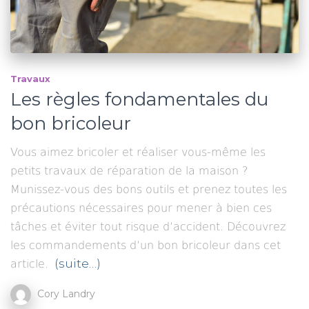
Travaux
Les règles fondamentales du
bon bricoleur
Vous aimez bricoler et réaliser vous-même les
petits travaux de réparation de la maison ?
Munissez-vous des bons outils et prenez toutes les
précautions nécessaires pour mener à bien ces
tâches et éviter tout risque d’accident. Découvrez
les commandements d’un bon bricoleur dans cet
(suite…)
article.
Cory Landry