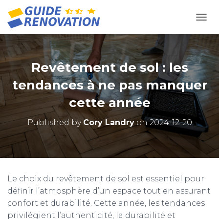
OUVR
Revêtement de sol : les
tendances à ne pas manquer
cette année
Published by
Cory Landry
on
2024-12-20
Le choix du revêtement de sol est essentiel pour
définir l’atmosphère d’un espace tout en assurant
confort et durabilité. Cette année, les tendances
privilégient l’authenticité, la durabilité et