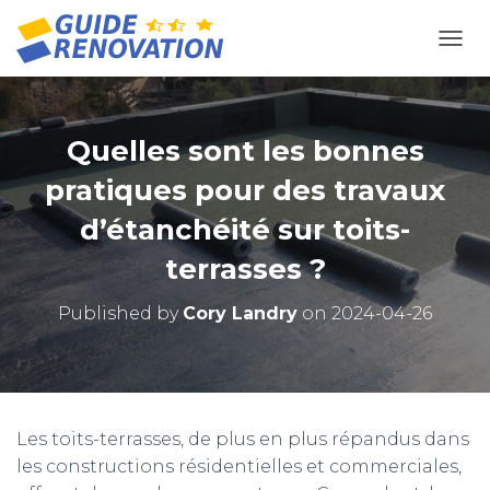
OUVR
Quelles sont les bonnes
pratiques pour des travaux
d’étanchéité sur toits-
terrasses ?
Published by
Cory Landry
on
2024-04-26
Les toits-terrasses, de plus en plus répandus dans
les constructions résidentielles et commerciales,