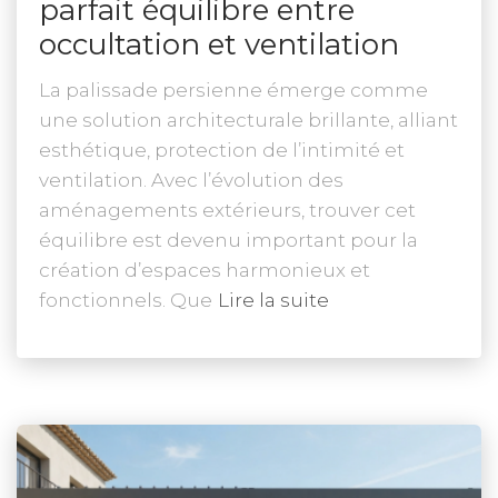
parfait équilibre entre
occultation et ventilation
La palissade persienne émerge comme
une solution architecturale brillante, alliant
esthétique, protection de l’intimité et
ventilation. Avec l’évolution des
aménagements extérieurs, trouver cet
équilibre est devenu important pour la
création d’espaces harmonieux et
fonctionnels. Que
Lire la suite