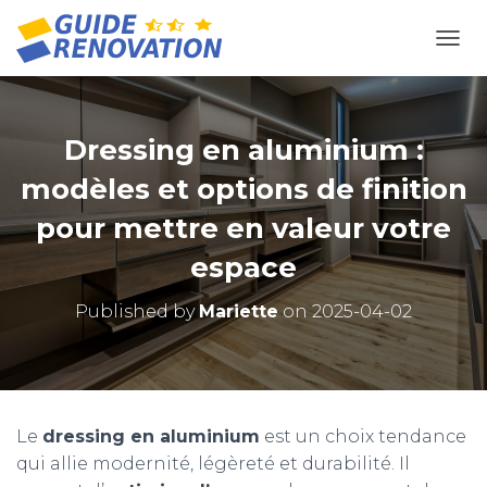
OUVR
Dressing en aluminium :
modèles et options de finition
pour mettre en valeur votre
espace
Published by
Mariette
on
2025-04-02
Le
dressing en aluminium
est un choix tendance
qui allie modernité, légèreté et durabilité. Il