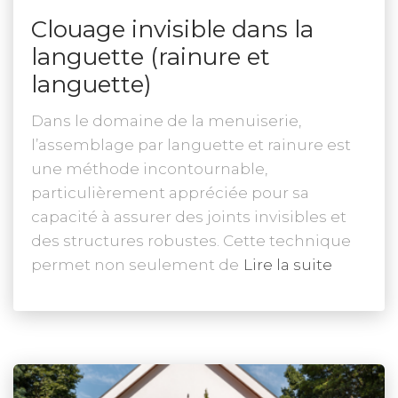
Clouage invisible dans la
languette (rainure et
languette)
Dans le domaine de la menuiserie,
l’assemblage par languette et rainure est
une méthode incontournable,
particulièrement appréciée pour sa
capacité à assurer des joints invisibles et
des structures robustes. Cette technique
permet non seulement de
Lire la suite