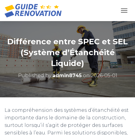
OUVR
Différence entre SPEC et SEL
(Système d’Étanchéité
Liquide)
Published by
admin8745
on
2026-05-01
La compréhension des systèmes d’étanchéité est
importante dans le domaine de la construction,
surtout lorsqu’il s’agit de protéger des surfaces
sensibles à l’eau. Parmi les solutions disponibles,