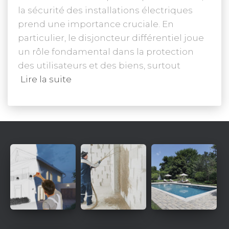
la sécurité des installations électriques
prend une importance cruciale. En
particulier, le disjoncteur différentiel joue
un rôle fondamental dans la protection
des utilisateurs et des biens, surtout
Lire la suite