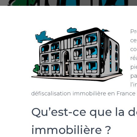
Pr
ce
co
ré
pi
pa
l’
défiscalisation immobilière en France 
Qu’est-ce que la d
immobilière ?