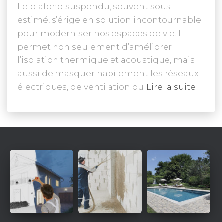
Le plafond suspendu, souvent sous-
estimé, s’érige en solution incontournable
pour moderniser nos espaces de vie. Il
permet non seulement d’améliorer
l’isolation thermique et acoustique, mais
aussi de masquer habilement les réseaux
électriques, de ventilation ou
Lire la suite