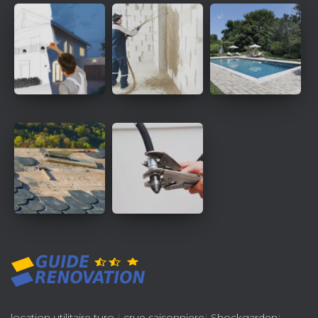
location utilitaire turo
|
crue saisonniere
|
Shockgarden
|