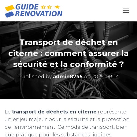
OUVR
Transport de déchet en
citerne : comment assurer la
sécurité et la conformité ?
Published by
admin8745
on
2025-08-14
Le
transport de déchets en citerne
représente
un enjeu majeur pour la sécurité et la protection
de l’environnement. Ce mode de transport, bien
que pratique pour les substances liquides,