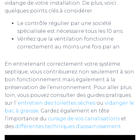
vidange de votre installation. De plus, voici
quelques points clés à considérer :
Le contrôle régulier par une société
spécialisée est nécessaire tous les 10 ans.
Vérifiez que la ventilation fonctionne
correctement au moins une fois par an.
En entretenant correctement votre système
septique, vous contribuerez non seulement à son
bon fonctionnement mais également à la
préservation de l’environnement. Pour aller plus
loin, vous pouvez consulter des guides pratiques
sur l’
entretien des toilettes sèches
ou
vidanger le
bac à graisse
. Gardez également en tête
l’importance du
curage de vos canalisations
et
des
différentes techniques d’assainissement
.