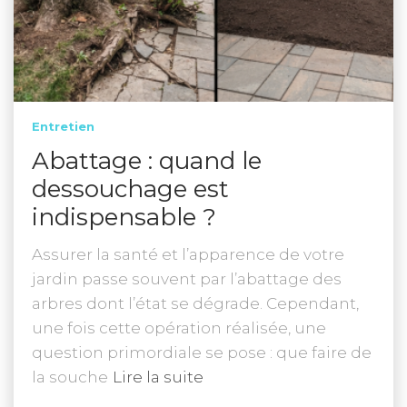
Entretien
Abattage : quand le
dessouchage est
indispensable ?
Assurer la santé et l’apparence de votre
jardin passe souvent par l’abattage des
arbres dont l’état se dégrade. Cependant,
une fois cette opération réalisée, une
question primordiale se pose : que faire de
la souche
Lire la suite