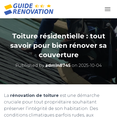
OUVR
Toiture résidentielle : tout
savoir pour bien rénover sa
couverture
Published by
admin8745
on
2025-10-04
La
rénovation de toiture
est une démarche
cruciale pour tout propriétaire souhaitant
préserver l’intégrité de son habitation. Des
conditions climatiques parfois rudes, aux