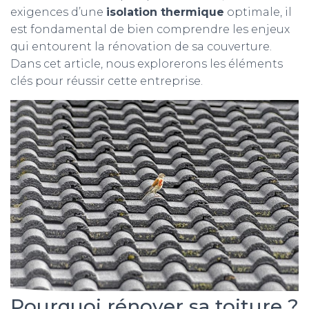
exigences d’une
isolation thermique
optimale, il
est fondamental de bien comprendre les enjeux
qui entourent la rénovation de sa couverture.
Dans cet article, nous explorerons les éléments
clés pour réussir cette entreprise.
Pourquoi rénover sa toiture ?