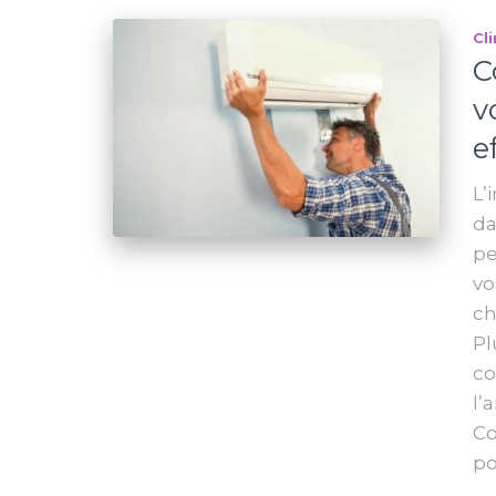
Cl
C
v
e
L’
da
pe
vo
ch
Pl
co
l’
Co
po