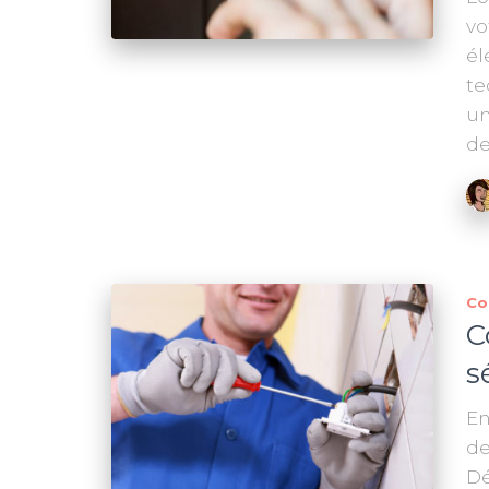
vo
él
te
un
de
Co
C
s
En
de
Dé