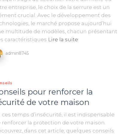
tre entreprise, le choix de la serrure est un
ément crucial. Avec le développement des
chnologies, le marché propose aujourd’hui
e multitude de modèles, chacun présentant
s caractéristiques
Lire la suite
admin8745
nseils
onseils pour renforcer la
écurité de votre maison
 ces temps d’insécurité, il est indispensable
 renforcer la protection de votre maison.
couvrez, dans cet article, quelques conseils