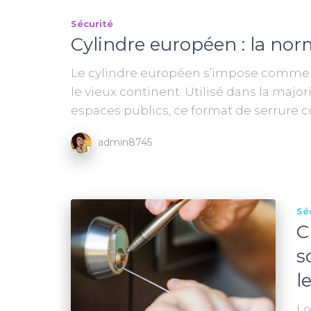
Sécurité
Cylindre européen : la nor
Le cylindre européen s’impose comme l
le vieux continent. Utilisé dans la major
espaces publics, ce format de serrure c
admin8745
Sé
C
s
l
Lo