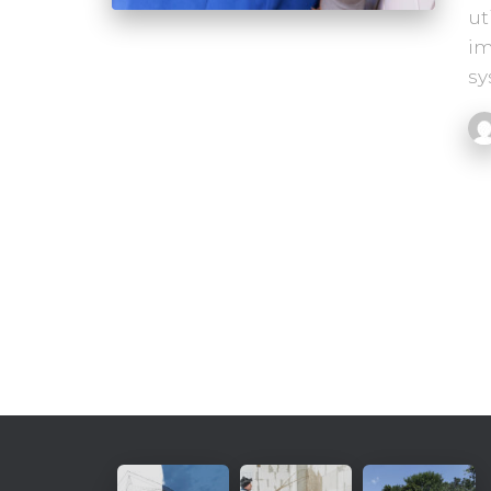
ut
im
s