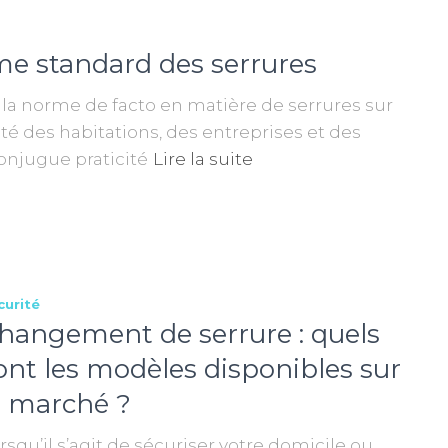
me standard des serrures
a norme de facto en matière de serrures sur
ité des habitations, des entreprises et des
onjugue praticité
Lire la suite
curité
hangement de serrure : quels
ont les modèles disponibles sur
e marché ?
rsqu’il s’agit de sécuriser votre domicile ou