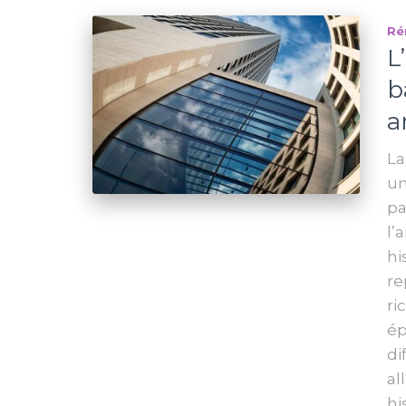
Ré
L
b
a
La
un
pa
l’
hi
re
ri
ép
di
al
hi