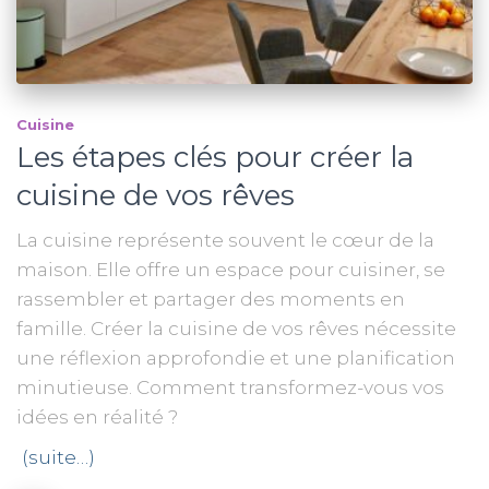
Cuisine
Les étapes clés pour créer la
cuisine de vos rêves
La cuisine représente souvent le cœur de la
maison. Elle offre un espace pour cuisiner, se
rassembler et partager des moments en
famille. Créer la cuisine de vos rêves nécessite
une réflexion approfondie et une planification
minutieuse. Comment transformez-vous vos
idées en réalité ?
(suite…)