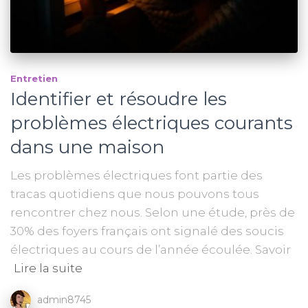
Entretien
Identifier et résoudre les
problèmes électriques courants
dans une maison
Les problèmes électriques font partie des
tracas quotidiens que nous pouvons tous
rencontrer chez nous. Selon une étude, près de
30% des foyers français ont signalé des soucis
électriques au cours de l’année écoulée. Savoir
Lire la suite
admin8745