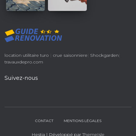
location utilitaire turo
|
crue saisonniere
|
Shockgarden
|
travauxdepro.com
Suivez-nous
CONTACT
MENTIONS LÉGALES
Hestia | Développé par
ThemeIsle