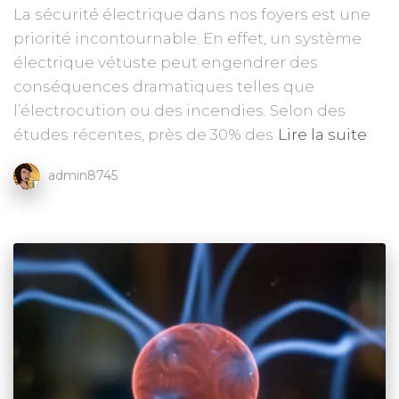
La sécurité électrique dans nos foyers est une
priorité incontournable. En effet, un système
électrique vétuste peut engendrer des
conséquences dramatiques telles que
l’électrocution ou des incendies. Selon des
études récentes, près de 30% des
Lire la suite
admin8745