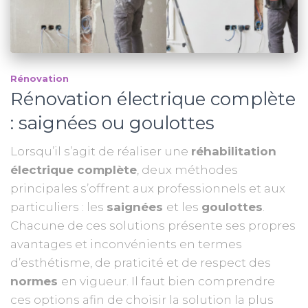
Rénovation
Rénovation électrique complète
: saignées ou goulottes
Lorsqu’il s’agit de réaliser une
réhabilitation
électrique complète
, deux méthodes
principales s’offrent aux professionnels et aux
particuliers : les
saignées
et les
goulottes
.
Chacune de ces solutions présente ses propres
avantages et inconvénients en termes
d’esthétisme, de praticité et de respect des
normes
en vigueur. Il faut bien comprendre
ces options afin de choisir la solution la plus