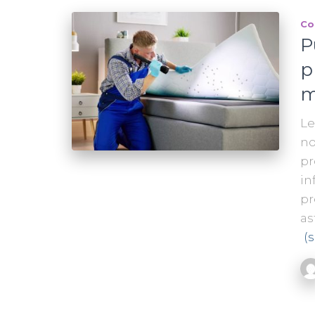
Co
P
p
m
Le
no
pr
in
pr
as
(