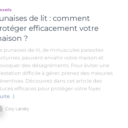
nseils
unaises de lit : comment
rotéger efficacement votre
aison ?
s punaises de lit, de minuscules parasites
cturnes, peuvent envahir votre maison et
ovoquer des désagréments. Pour éviter une
festation difficile à gérer, prenez des mesures
éventives. Découvrez dans cet article des
tuces efficaces pour protéger votre foyer.
suite…)
Cory Landry