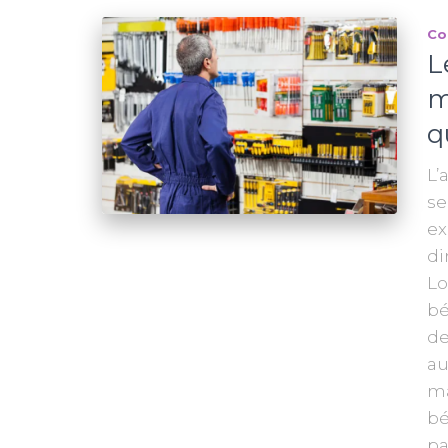
Co
L
m
q
L’
se
ex
di
Lo
bé
de
au
ma
bé
pa