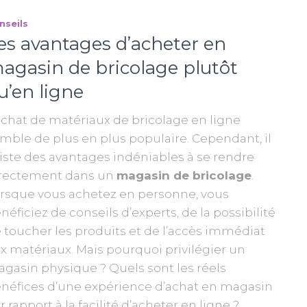
nseils
es avantages d’acheter en
agasin de bricolage plutôt
u’en ligne
achat de matériaux de bricolage en ligne
mble de plus en plus populaire. Cependant, il
iste des avantages indéniables à se rendre
rectement dans un
magasin de bricolage
.
rsque vous achetez en personne, vous
néficiez de conseils d’experts, de la possibilité
 toucher les produits et de l’accès immédiat
x matériaux. Mais pourquoi privilégier un
gasin physique ? Quels sont les réels
néfices d’une expérience d’achat en magasin
r rapport à la facilité d’acheter en ligne ?