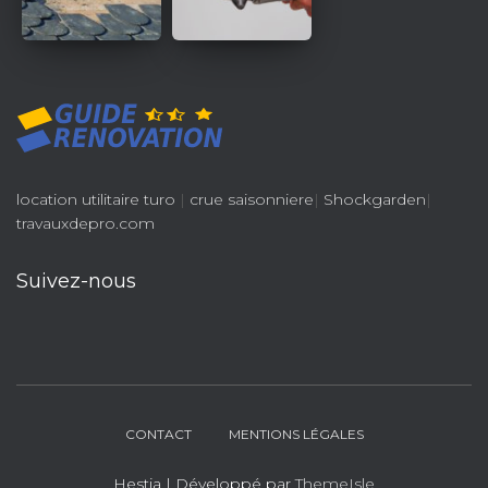
location utilitaire turo
|
crue saisonniere
|
Shockgarden
|
travauxdepro.com
Suivez-nous
CONTACT
MENTIONS LÉGALES
Hestia | Développé par
ThemeIsle