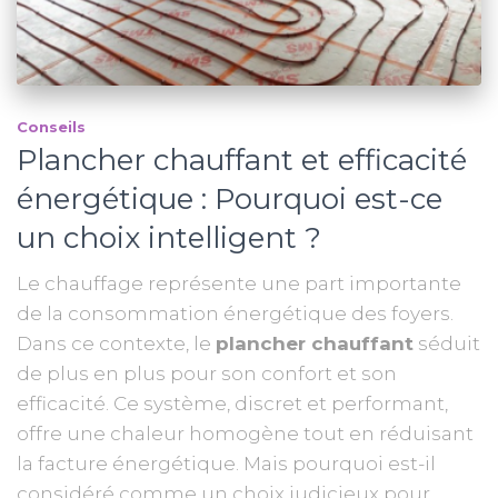
Conseils
Plancher chauffant et efficacité
énergétique : Pourquoi est-ce
un choix intelligent ?
Le chauffage représente une part importante
de la consommation énergétique des foyers.
Dans ce contexte, le
plancher chauffant
séduit
de plus en plus pour son confort et son
efficacité. Ce système, discret et performant,
offre une chaleur homogène tout en réduisant
la facture énergétique. Mais pourquoi est-il
considéré comme un choix judicieux pour