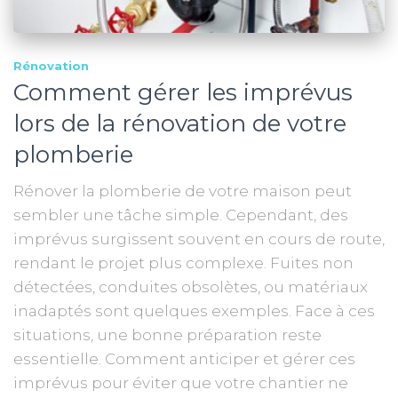
Rénovation
Comment gérer les imprévus
lors de la rénovation de votre
plomberie
Rénover la plomberie de votre maison peut
sembler une tâche simple. Cependant, des
imprévus surgissent souvent en cours de route,
rendant le projet plus complexe. Fuites non
détectées, conduites obsolètes, ou matériaux
inadaptés sont quelques exemples. Face à ces
situations, une bonne préparation reste
essentielle. Comment anticiper et gérer ces
imprévus pour éviter que votre chantier ne